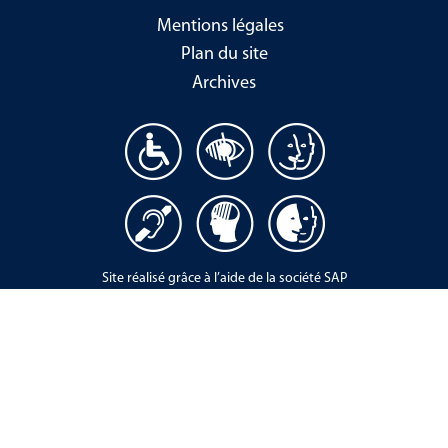
Mentions légales
Plan du site
Archives
Site réalisé grâce à l’aide de la société SAP
Design initial : Christophe Lemaire -
www.lemaire-design.fr
Intégration :
10mentionWeb
, l'agence web
sociale et solidaire par
www.colombbus.org
Maintenance : Agence web
OARCES
-
www.oarces.fr