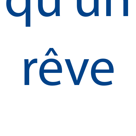
qu’un
rêve