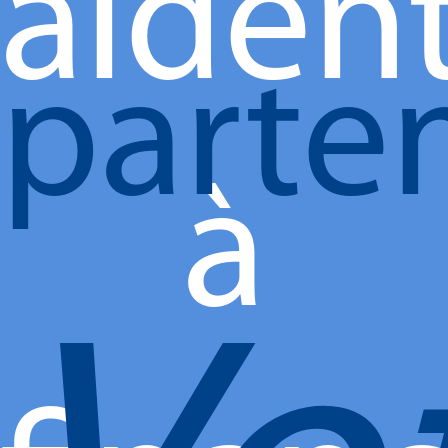
aiden
parte
à