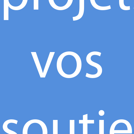
vos
souti