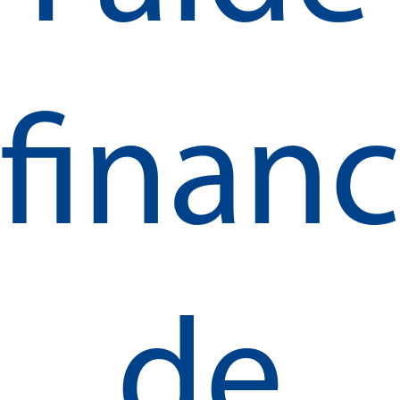
financ
de