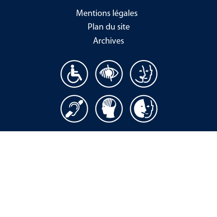
Mentions légales
Plan du site
Archives
Site réalisé grâce à l’aide de la société SAP
Design initial : Christophe Lemaire -
www.lemaire-design.fr
Intégration :
10mentionWeb
, l'agence web
sociale et solidaire par
www.colombbus.org
Maintenance : Agence web
OARCES
-
www.oarces.fr