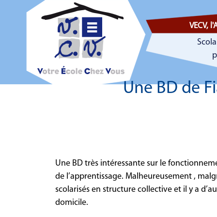
VECV, l'
Scola
p
Une BD de Fia
Une BD très intéressante sur le fonctionneme
de l’apprentissage. Malheureusement , malgré
scolarisés en structure collective et il y a 
domicile.