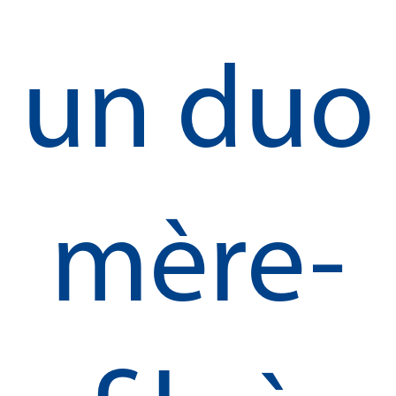
un duo
mère-