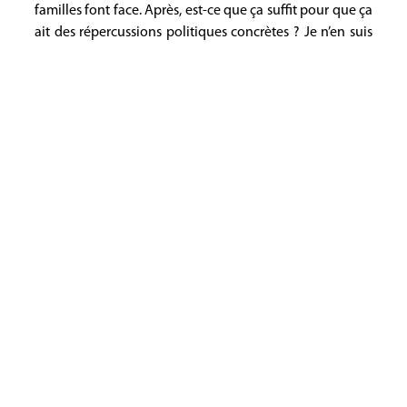
familles font face. Après, est-ce que ça suffit pour que ça
ait des répercussions politiques concrètes ? Je n’en suis
pas sûre.
Est-ce que vous pensez que vous êtes un modèle à
suivre pour tous ces enfants en situation de handicap
qui peuvent parfois se sentir impuissants ?
(Thomas) Je serais content si je pouvais l’être. C’est bien
si mon parcours peut montrer que le handicap n’est pas
la fin du monde, que nous pouvons toujours être guidés
par nos passions et par nos projets plutôt que par la
maladie.