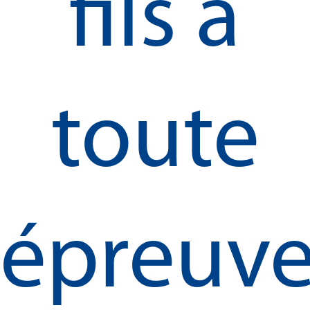
fils à
toute
épreuv